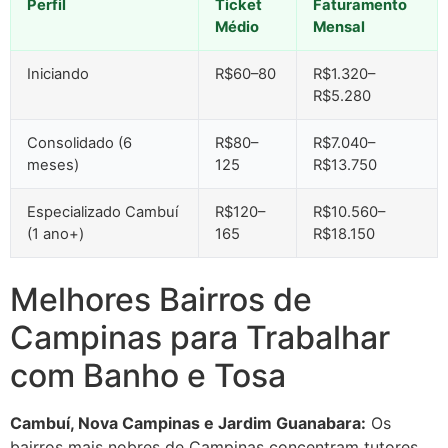
Perfil
Ticket
Faturamento
Médio
Mensal
Iniciando
R$60–80
R$1.320–
R$5.280
Consolidado (6
R$80–
R$7.040–
meses)
125
R$13.750
Especializado Cambuí
R$120–
R$10.560–
(1 ano+)
165
R$18.150
Melhores Bairros de
Campinas para Trabalhar
com Banho e Tosa
Cambuí, Nova Campinas e Jardim Guanabara:
Os
bairros mais nobres de Campinas concentram tutores