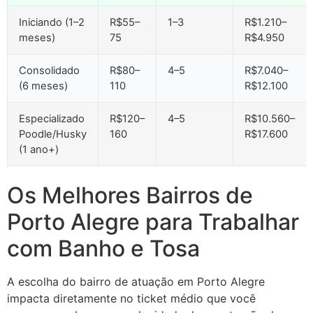
Iniciando (1–2
R$55–
1–3
R$1.210–
meses)
75
R$4.950
Consolidado
R$80–
4–5
R$7.040–
(6 meses)
110
R$12.100
Especializado
R$120–
4–5
R$10.560–
Poodle/Husky
160
R$17.600
(1 ano+)
Os Melhores Bairros de
Porto Alegre para Trabalhar
com Banho e Tosa
A escolha do bairro de atuação em Porto Alegre
impacta diretamente no ticket médio que você